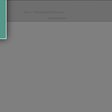
News
>
Strandbad Mellensee –
Impressionen
aisonstart 2024
Family Sunday Chill im
Strandbad-Mellensee