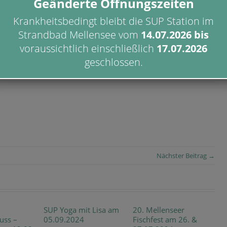
Geänderte Öffnungszeiten
 Impressionen
Krankheitsbedingt bleibt die SUP Station im
Strandbad Mellensee vom
14.07.2026
bis
voraussichtlich einschließlich
17.07.2026
geschlossen.
Nächster Beitrag →
SUP Yoga mit Lisa am
20. Mellenseer
S
uss –
05.09.2024
Fischfest am 26. &