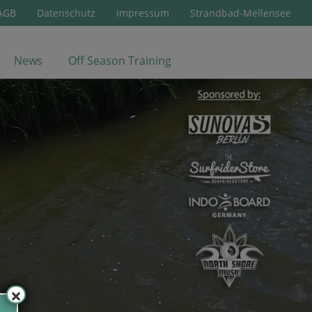
AGB
Datenschutz
Impressum
Strandbad-Mellensee
News
Off Season Training
×