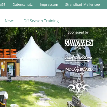
AGB
Datenschutz
Impressum
Strandbad-Mellensee
News
Off Season Training