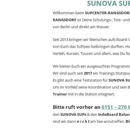
SUNOVA SUP 
Willkommen beim
SUPCENTER-RANGSDOR
RANGSDORF
ist Deine Schulungs-, Test- un
von Berlin und direkt am Wasser.
Seit 2013 bringen wir Menschen aufs Board: G
von Euch das SUPpen beibringen durften. H
Verleih, Kursen, Touren und allem, was Du fü
Wir bieten Euch ein ausgesuchtes Programm
Wir sind auch seit
2017
ein Trainings Stützpu
Es gibt auch eine Teststation für
SUNOVA SU
Um im Vorfeld seine Koordination und sein 
Trainer
mit in die Station integriert.
Bitte ruft vorher an
0151 – 270 
den
SUNOVA SUPs
&
den
IndoBoard Balan
sind wir dann
n i c h t
am See anzutreffen.
Bi