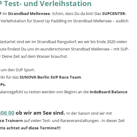
Test- und Verleihstation
F
im
Strandbad Mellensee
. Schön, dass Du da bist! Das
SUPCENTER-
d Verleihstation für Stand Up Paddling im Strandbad Mellensee – südlich
estartet sind wir im Strandbad Rangsdorf, wo wir bis Ende 2020 vielen
eute findest Du uns im wunderschönen Strandbad Mellensee – mit SUP-
r Deine Zeit auf dem Wasser brauchst.
 um den SUP Sport.
nkt für das
SUNOVA Berlin SUP Race Team
.
Ps.
Balancegefühl zu testen werden von Beginn an die
IndoBoard Balance
606 00
ob wir am See sind.
In der Saison sind wir mit
ce Trainern
auf vielen Test- und Raceveranstaltungen . In dieser Zeit
tte achtet auf diese Termine!!!