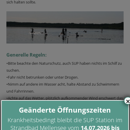
sich halten sollte.
Generelle Regeln:
•Bitte beachte den Naturschutz, auch SUP haben nichts im Schilf zu
suchen.
•Fahr nicht betrunken oder unter Drogen.
•Nimm auf andere im Wasser acht, halte Abstand zu Schwimmern
und Fahrrinnen.
•Achte auf das Wetter, plötzlich aufkommender Wind erschwert das
paddeln. Bei Gewitter raus aus dem Wasser.
Geänderte Öffnungszeiten
•Lieber das Paddel als das Board verlieren, falls Du ins Wasser fällst
Krankheitsbedingt bleibt die SUP Station im
und keine Kraft mehr hast halte lieber das Board als das Paddel, da
Dir das Board im Notfall einen zusätzlichen Auftrieb gibt.
Strandbad Mellensee vom
14.07.2026
bis