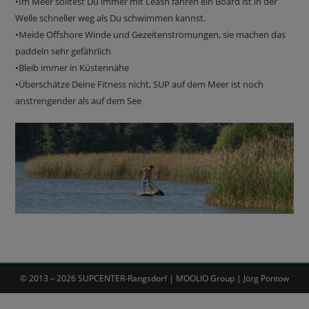
•Im Meer solltest Du immer mit Leash fahren ein Board ist in der
Welle schneller weg als Du schwimmen kannst.
•Meide Offshore Winde und Gezeitenströmungen, sie machen das
paddeln sehr gefährlich
•Bleib immer in Küstennähe
•Überschätze Deine Fitness nicht, SUP auf dem Meer ist noch
anstrengender als auf dem See
© 2013 – 2026 SUPCENTER-Rangsdorf | MOOLIO Group | Jörg Pontow