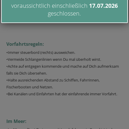
•Probiere immer flach ins Wasser zu fallen.
voraussichtlich einschließlich
17.07.2026
•Fahre auf langen Touren nicht alleine.
geschlossen.
•Halte Dich fern von Kite- und Windsurflocations
Vorfahrtsregeln:
•Immer steuerbord (rechts) ausweichen.
•Vermeide Schlangenlinien wenn Du mal überholt wirst.
•Achte auf entgegen kommende und mache auf Dich aufmerksam
falls sie Dich übersehen.
•Halte ausreichenden Abstand zu Schiffen, Fahrrinnen,
Fischerbooten und Netzen.
•Bei Kanälen und Einfahrten hat der einfahrende immer Vorfahrt.
Im Meer: