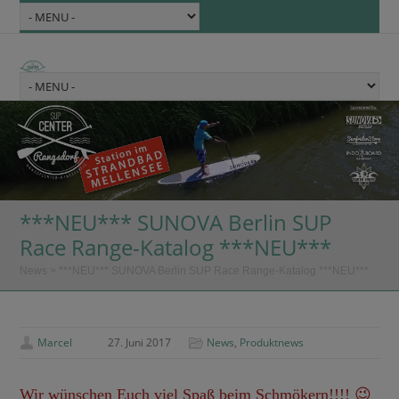
***NEU*** SUNOVA Berlin SUP
Race Range-Katalog ***NEU***
News
>
***NEU*** SUNOVA Berlin SUP Race Range-Katalog ***NEU***
Marcel
27. Juni 2017
News
,
Produktnews
Wir wünschen Euch viel Spaß beim Schmökern!!!! 😉