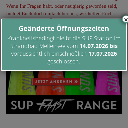
Wenn Ihr Fragen habt, oder neugierig geworden seid,
meldet Euch doch einfach bei uns, wir helfen Euch
gerne weiter…!!!! 🙂
Geänderte Öffnungszeiten
Krankheitsbedingt bleibt die SUP Station im
Strandbad Mellensee vom
14.07.2026
bis
voraussichtlich einschließlich
17.07.2026
geschlossen.